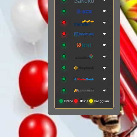
Online
Offline
Gangguan