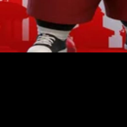
WAL BANK
Link Kemonbet
PREDIKSI TO
Lise