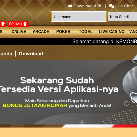
Download APK
Live Chat
O
PROMO
S
IDNLIVE
ARCADE
POKER
TOGEL
LIVE CASINO
TAN
Selamat datang di KEMONBET - Situs Judi Onl
randa
Download