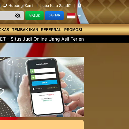
Hubungi Kami
Lupa Kata Sandi?
DAFTAR
GKAS
TEMBAK IKAN
REFERRAL
PROMOSI
ine Uang Asli Terlengkap & Terpercaya di INDONESIA !!