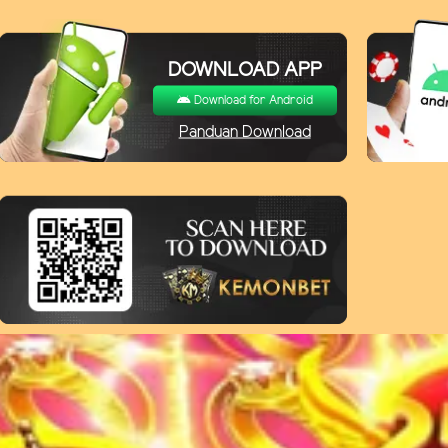
DOWNLOAD APP
Download for Android
Panduan Download