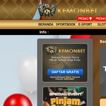
PROMO
PROM
BERANDA
SPORTBOOK
E-SPORT
SLOT
Info :
Be